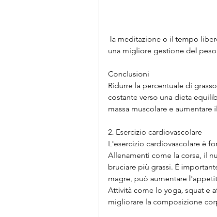
 la meditazione o il tempo libero possono aiutare a gestire lo stress e a favorire 
una migliore gestione del peso
Conclusioni
Ridurre la percentuale di gras
costante verso una dieta equilibra
massa muscolare e aumentare i
2. Esercizio cardiovascolare
L'esercizio cardiovascolare è fo
Allenamenti come la corsa, il nuo
bruciare più grassi. È importan
magre, può aumentare l'appetito
Attività come lo yoga, squat e af
migliorare la composizione cor