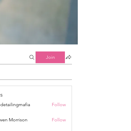
Join
s
 detailingmafia
Follow
wen Morrison
Follow