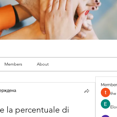
Members
About
Member
ерждена
the
Elo
la percentuale di 