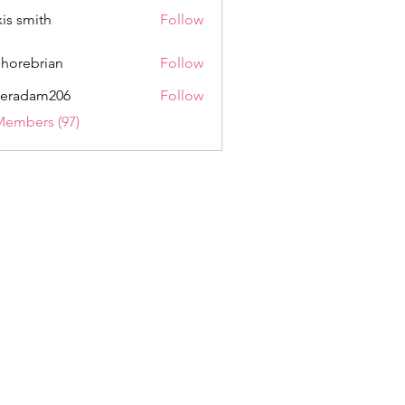
xis smith
Follow
shorebrian
Follow
eradam206
Follow
am206
Members (97)