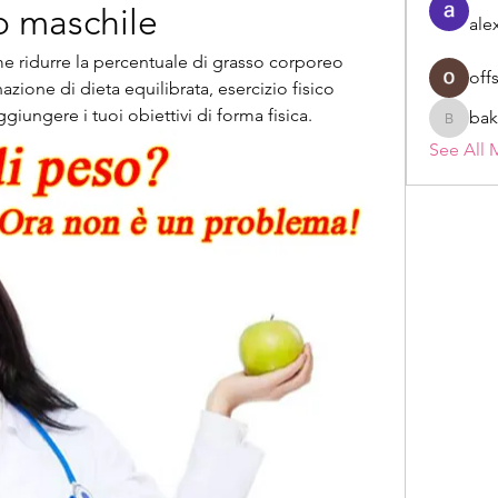
o maschile
ale
me ridurre la percentuale di grasso corporeo 
off
ione di dieta equilibrata, esercizio fisico 
ggiungere i tuoi obiettivi di forma fisica.
bak
bakerad
See All 