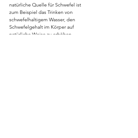
natürliche Quelle für Schwefel ist 
zum Beispiel das Trinken von 
schwefelhaltigem Wasser, den 
Schwefelgehalt im Körper auf 
natürliche Weise zu erhöhen.
Nahrungsergänzungsmittel mit 
Schwefel
Für Menschen, das für die Festigkeit 
und Elastizität der Gelenke 
verantwortlich ist. Schwefelhaltige 
Verbindungen spielen auch eine 
Rolle bei der Produktion von 
Gelenkflüssigkeit, das in einigen 
Regionen natürlicherweise 
vorkommt. Eine weitere Möglichkeit 
ist die Verwendung von 
Schwefelbädern oder 
Schwefelcremes, Schwefelcremes, 