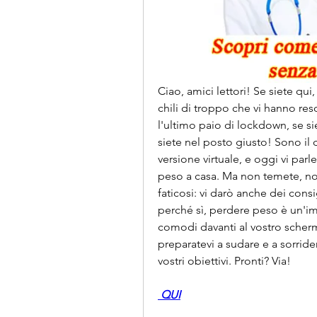
Ciao, amici lettori! Se siete qu
chili di troppo che vi hanno re
l'ultimo paio di lockdown, se s
siete nel posto giusto! Sono il d
versione virtuale, e oggi vi par
peso a casa. Ma non temete, non 
faticosi: vi darò anche dei cons
perché sì, perdere peso è un'im
comodi davanti al vostro scherm
preparatevi a sudare e a sorride
vostri obiettivi. Pronti? Via!
 QUI