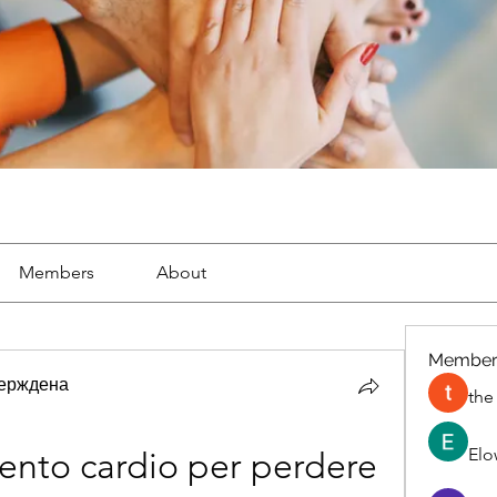
Members
About
Member
ерждена
the
Elo
ento cardio per perdere 