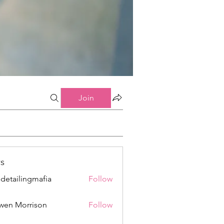
Join
s
 detailingmafia
Follow
wen Morrison
Follow