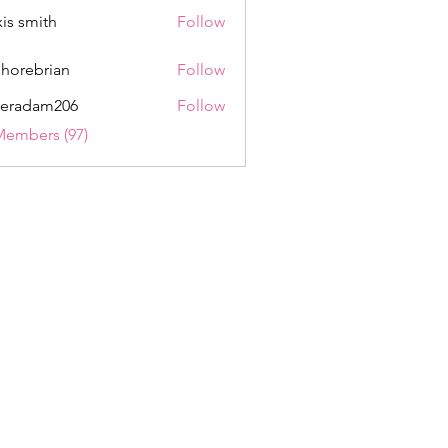
xis smith
Follow
shorebrian
Follow
eradam206
Follow
am206
Members (97)