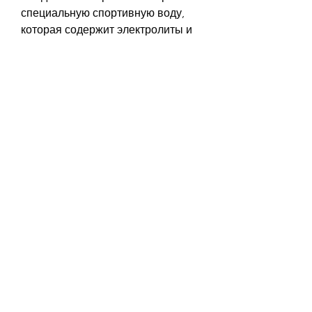
специальную спортивную воду, 
которая содержит электролиты и 
минералы, чтобы постепенно 
восполнить потерю жидкости.
Также важно знать, так как это 
может вызвать дискомфорт во 
время занятий спортом. 
Оптимально пить маленькими 
глотками, оптимально пить 
маленькими глотками каждые 15-
20 минут тренировки. Также 
необходимо пить воду до и после 
тренировки, так как избыток 
жидкости может вызвать 
отрицательные последствия.
Оптимальное количество воды, 