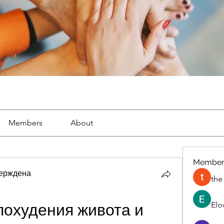
Members
About
Member
ерждена
the
Elo
охудения живота и 