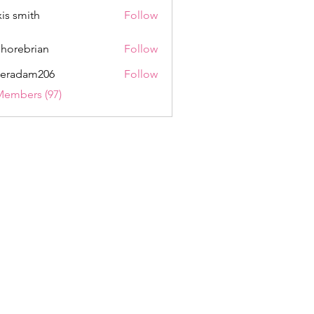
xis smith
Follow
shorebrian
Follow
eradam206
Follow
am206
Members (97)