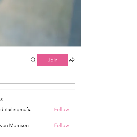
Join
s
 detailingmafia
Follow
wen Morrison
Follow