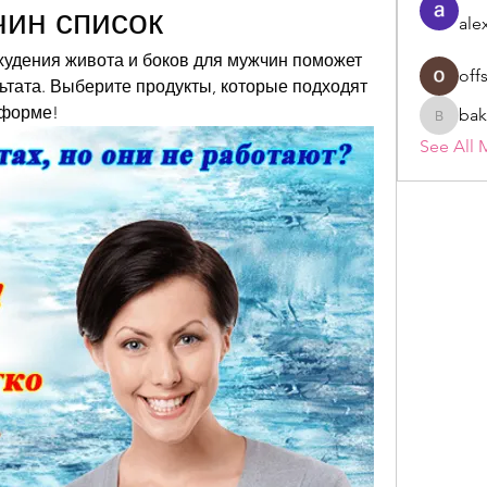
чин список
ale
худения живота и боков для мужчин поможет 
off
ьтата. Выберите продукты, которые подходят 
 форме!
bak
bakerad
See All 