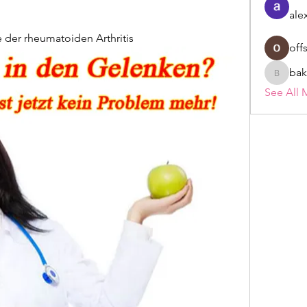
ale
 der rheumatoiden Arthritis
off
bak
bakerad
See All 