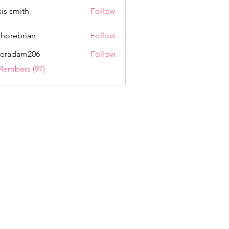
xis smith
Follow
shorebrian
Follow
eradam206
Follow
am206
Members (97)