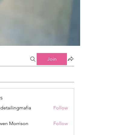
Join
s
 detailingmafia
Follow
wen Morrison
Follow