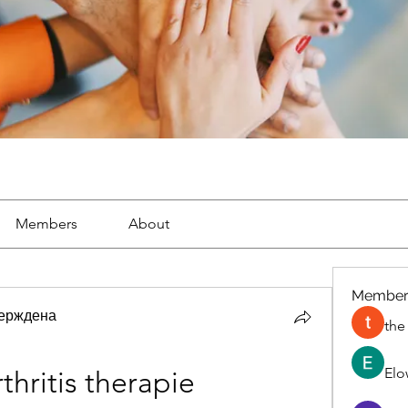
Members
About
Member
ерждена
the
Elo
hritis therapie 