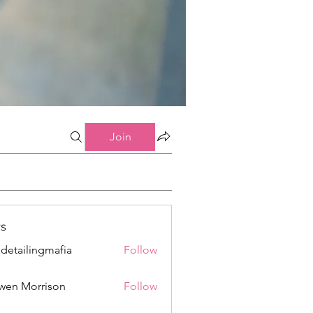
Join
s
 detailingmafia
Follow
wen Morrison
Follow