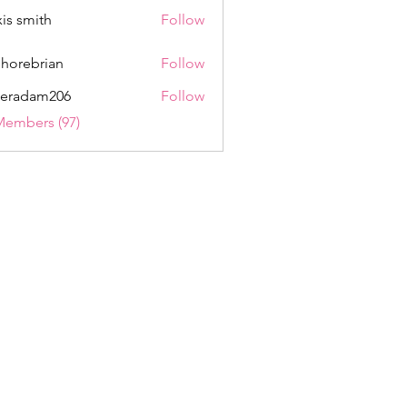
xis smith
Follow
shorebrian
Follow
eradam206
Follow
am206
Members (97)