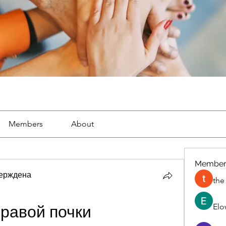
Members
About
Member
ерждена
the
Elo
равой почки 