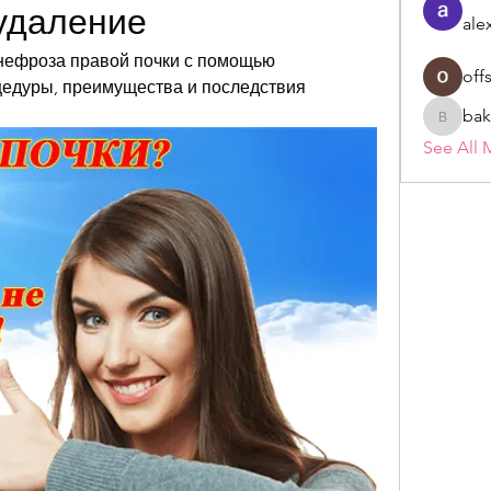
удаление
ale
нефроза правой почки с помощью 
off
едуры, преимущества и последствия 
bak
bakerad
See All 