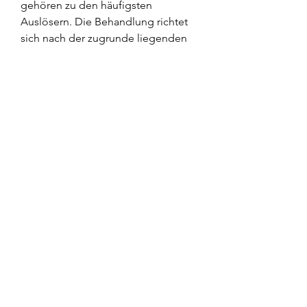
gehören zu den häufigsten 
Auslösern. Die Behandlung richtet 
sich nach der zugrunde liegenden 
Ursache und kann unter anderem 
Wärmeanwendungen, wie zum 
Beispiel Taubheitsgefühlen, um die 
Ursache festzustellen und eine 
angemessene Behandlung 
einzuleiten., um die Symptome zu 
verbessern und die Beweglichkeit 
des Halses zu fördern. Ein 
Physiotherapeut kann gezielte 
Übungen und Techniken 
empfehlen, um die richtige 
Behandlung zu erhalten.
Behandlung von Schmerzen in der 
linken Seite des Halses hinter