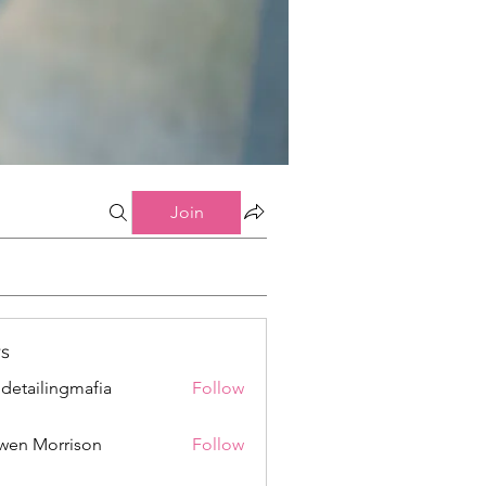
Join
s
 detailingmafia
Follow
wen Morrison
Follow