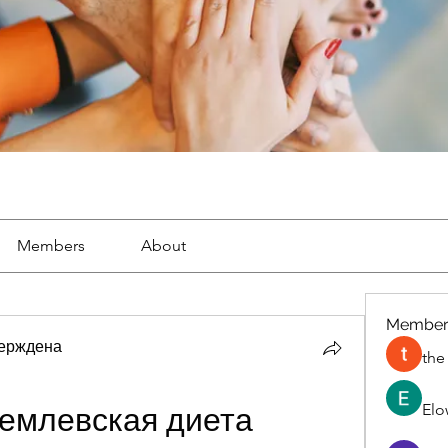
Members
About
Member
ерждена
the
Elo
ремлевская диета