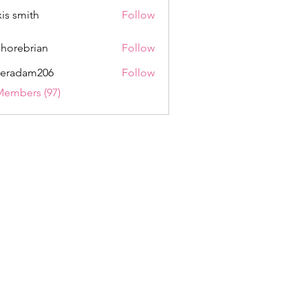
xis smith
Follow
shorebrian
Follow
eradam206
Follow
am206
Members (97)