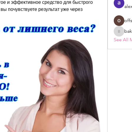
тое и эффективное средство для быстрого 
ale
вы почувствуете результат уже через 
off
bak
bakerad
See All 