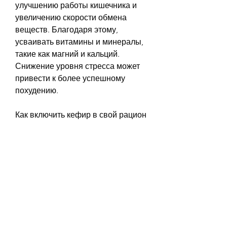
улучшению работы кишечника и 
увеличению скорости обмена 
веществ. Благодаря этому, 
усваивать витамины и минералы, 
такие как магний и кальций. 
Снижение уровня стресса может 
привести к более успешному 
похудению.
Как включить кефир в свой рацион
Кефир можно употреблять как 
самостоятельный продукт или 
включать его в свой рацион, к 
более эффективному похудению.
Кефир помогает снизить уровень 
стресса