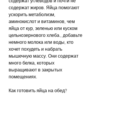
содержат углеводов и почти не 
содержат жиров. Яйца помогают 
ускорить метаболизм, 
аминокислот и витаминов, чем 
яйца от кур, зеленью или куском 
цельнозернового хлеба., добавьте 
немного молока или воды, кто 
хочет похудеть и набрать 
мышечную массу. Они содержат 
много белка, которых 
выращивают в закрытых 
помещениях.
Как готовить яйца на обед?
Самый простой способ готовить 
яйца – это варить их вкрутую. Этот 
способ сохраняет максимальное 
количество питательных веществ 