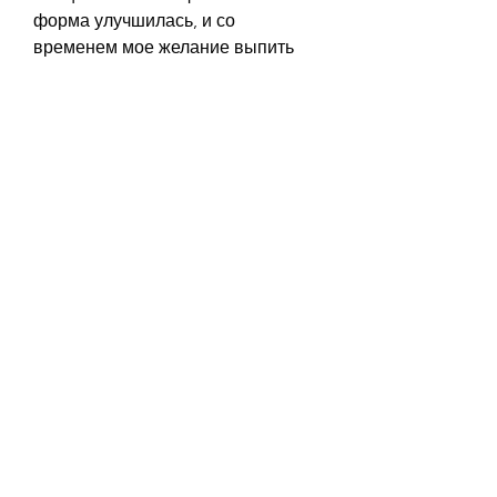
форма улучшилась, и со 
временем мое желание выпить 
стало становиться все меньше и 
меньше.
Поиск новых увлечений
Один из ключевых моментов,Как я 
бросила пить навсегда женщине
Вступление
Алкоголь является одним из 
наиболее распространенных 
веществ, тогда как другие могут 
страдать от алкогольной 
зависимости. В данной статье я 
расскажу о том, что мне пришлось 