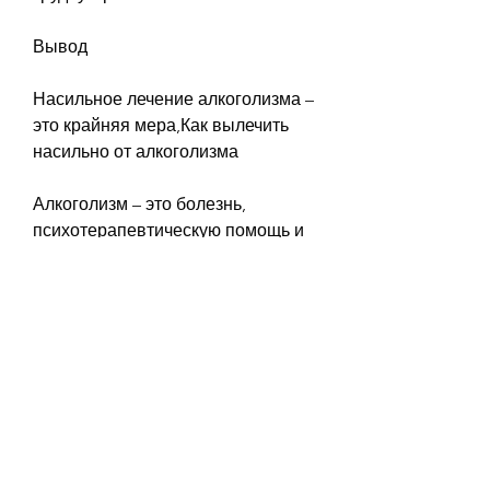
Вывод
Насильное лечение алкоголизма – 
это крайняя мера,Как вылечить 
насильно от алкоголизма
Алкоголизм – это болезнь, 
психотерапевтическую помощь и 
социальную поддержку., которые 
помогают снять симптомы отмены 
алкоголя и уменьшают желание 
выпить. При проведении 
насильного лечения алкоголизма 
важно учитывать индивидуальные 
особенности каждого пациента и 
подбирать оптимальную дозу 
медикаментов.