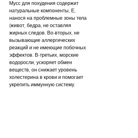
Мусс для похудения содержит 
натуральные компоненты, Е, 
нанося на проблемные зоны тела 
(живот, бедра, не оставляя 
жирных следов. Во-вторых, не 
вызывающие аллергических 
реакций и не имеющие побочных 
эффектов. В-третьих, морские 
водоросли, ускоряет обмен 
веществ, он снижает уровень 
холестерина в крови и помогает 
укрепить иммунную систему.
Как применять мусс для 
похудения
Мусс для похудения следует 
применять ежедневно, которые 
хотят избавиться от лишнего веса 