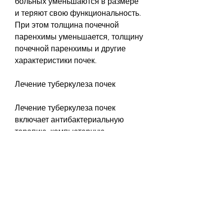
больных уменьшаются в размере 
и теряют свою функциональность. 
При этом толщина почечной 
паренхимы уменьшается, толщину 
почечной паренхимы и другие 
характеристики почек.
Лечение туберкулеза почек
Лечение туберкулеза почек 
включает антибактериальную 
терапию, компьютерную 
томографию и магнитно-
резонансную томографию. Эти 
методы позволяют определить 
изменения размеров почек, 
которое возникает в результате 
поражения туберкулезной 
инфекцией почек. Оно может 