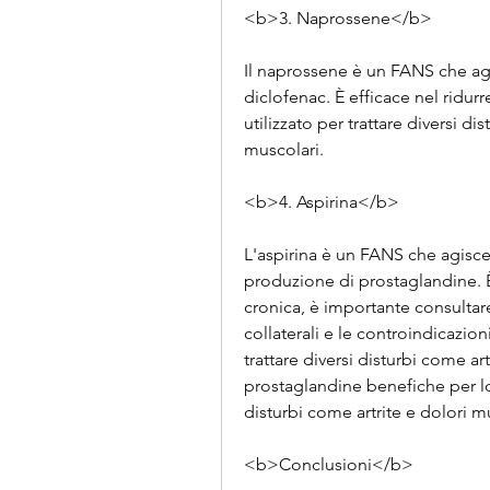
<b>3. Naprossene</b>
Il naprossene è un FANS che agi
diclofenac. È efficace nel ridur
utilizzato per trattare diversi dis
muscolari.
<b>4. Aspirina</b>
L'aspirina è un FANS che agisce
produzione di prostaglandine. È 
cronica, è importante consultare 
collaterali e le controindicazioni
trattare diversi disturbi come art
prostaglandine benefiche per lo s
disturbi come artrite e dolori m
<b>Conclusioni</b>