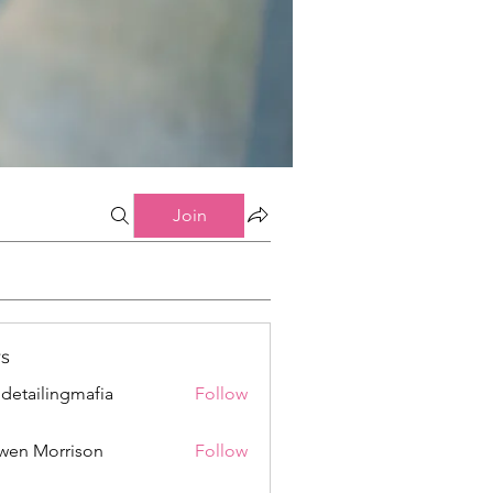
Join
s
 detailingmafia
Follow
wen Morrison
Follow