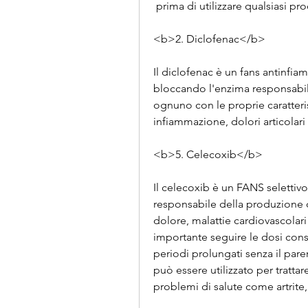
 prima di utilizzare qualsiasi pr
<b>2. Diclofenac</b>
Il diclofenac è un fans antinfi
bloccando l'enzima responsabil
ognuno con le proprie caratteris
infiammazione, dolori articolari
<b>5. Celecoxib</b>
Il celecoxib è un FANS selettiv
responsabile della produzione 
dolore, malattie cardiovascolari 
importante seguire le dosi consi
periodi prolungati senza il pare
può essere utilizzato per trattar
problemi di salute come artrite,