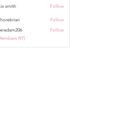
xis smith
Follow
shorebrian
Follow
eradam206
Follow
am206
Members (97)