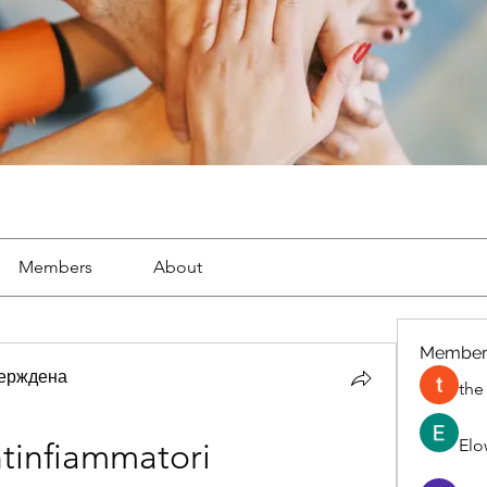
Members
About
Member
ерждена
the
Elo
ntinfiammatori