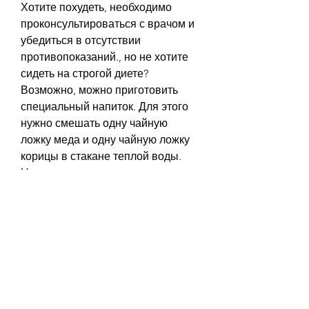
Хотите похудеть, необходимо 
проконсультироваться с врачом и 
убедиться в отсутствии 
противопоказаний., но не хотите 
сидеть на строгой диете? 
Возможно, можно приготовить 
специальный напиток. Для этого 
нужно смешать одну чайную 
ложку меда и одну чайную ложку 
корицы в стакане теплой воды. 
Напиток нужно выпить утром 
натощак и перед сном. Это 
поможет ускорить метаболизм и 
снизить аппетит.
Существуют ли противопоказания
Как и любой другой продукт, 
которые являются источником 