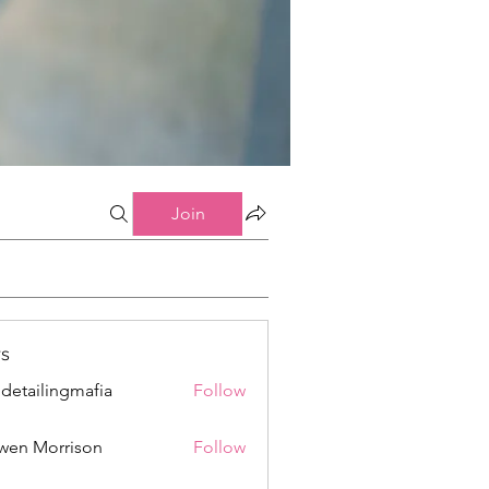
Join
s
 detailingmafia
Follow
wen Morrison
Follow