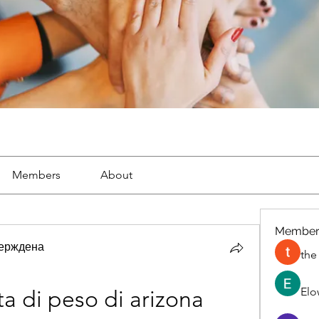
Members
About
Member
ерждена
the
Elo
ta di peso di arizona 