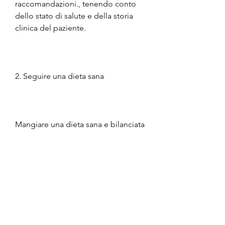
raccomandazioni., tenendo conto 
dello stato di salute e della storia 
clinica del paziente.
2. Seguire una dieta sana
Mangiare una dieta sana e bilanciata 
può aiutare a perdere peso mentre 
si assume Paxil. Evitare cibi ad alto 
contenuto calorico come snack, 
eccesso di carboidrati e grassi 
saturi.