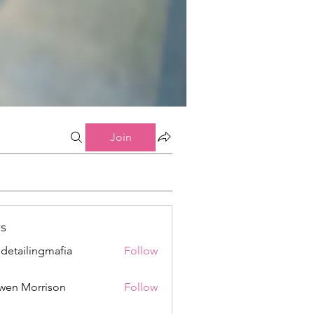
Join
s
 detailingmafia
Follow
wen Morrison
Follow