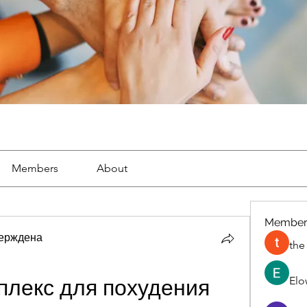
Members
About
Member
ерждена
the
Elo
мплекс для похудения