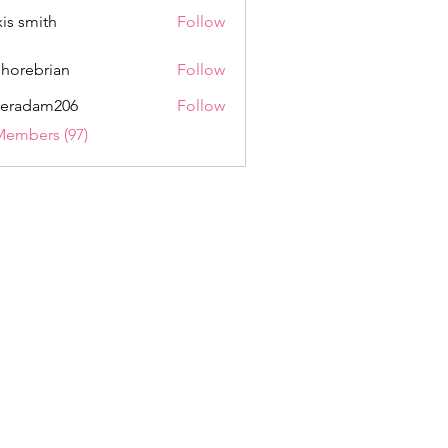
xis smith
Follow
shorebrian
Follow
eradam206
Follow
am206
Members (97)