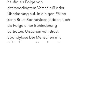
häufig als Folge von 
altersbedingtem Verschleiß oder 
Überlastung auf. In einigen Fällen 
kann Brust Spondylose jedoch auch 
als Folge einer Behinderung 
auftreten. Ursachen von Brust 
Spondylose bei Menschen mit 
Behinderungen Menschen mit 
Behinderungen sind oft aufgrund 
ihrer körperlichen Einschränkungen 
einem erhöhten Risiko für 
Rückenprobleme ausgesetzt. Häufig 
führen Bewegungseinschränkungen 
oder unzureichende Muskelkraft zu 
einer Überl,Brust Spondylose als 
Folge der Behinderung Was ist Brust 
Spondylose? Brust Spondylose ist 
eine degenerative Erkrankung der 
Wirbelsäule 